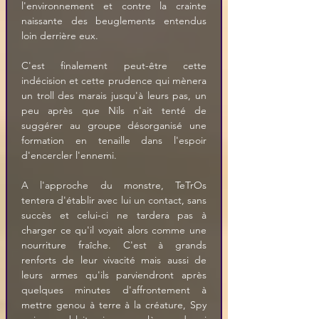
l'environnement et contre la crainte 
naissante des beuglements entendus 
loin derrière eux.
C'est finalement peut-être cette 
indécision et cette prudence qui mènera 
un troll des marais jusqu'à leurs pas, un 
peu après que Nils n'ait tenté de 
suggérer au groupe désorganisé une 
formation en tenaille dans l'espoir 
d'encercler l'ennemi. 
A l'approche du monstre, TeTrOs 
tentera d'établir avec lui un contact, sans 
succès et celui-ci ne tardera pas à 
charger ce qu'il voyait alors comme une 
nourriture fraîche. C'est à grands 
renforts de leur vivacité mais aussi de 
leurs armes qu'ils parviendront après 
quelques minutes d'affrontement à 
mettre genou à terre à la créature, Spy 