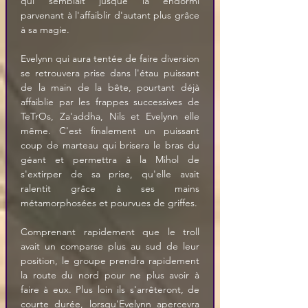
qui semblait jusque là endormi 
parvenant à l'affaiblir d'autant plus grâce 
à sa magie.
Evelynn qui aura tentée de faire diversion 
se retrouvera prise dans l'étau puissant 
de la main de la bête, pourtant déjà 
affaiblie par les frappes successives de 
TeTrOs, Za'addha, Nils et Evelynn elle 
même. C'est finalement un puissant 
coup de marteau qui brisera le bras du 
géant et permettra à la Mihol de 
s'extirper de sa prise, qu'elle avait 
ralentit grâce à ses mains 
métamorphosées et pourvues de griffes.
Comprenant rapidement que le troll 
avait un comparse plus au sud de leur 
position, le groupe prendra rapidement 
la route du nord pour ne plus avoir à 
faire à eux. Plus loin ils s'arrêteront, de 
courte durée, lorsqu'Evelynn apercevra 