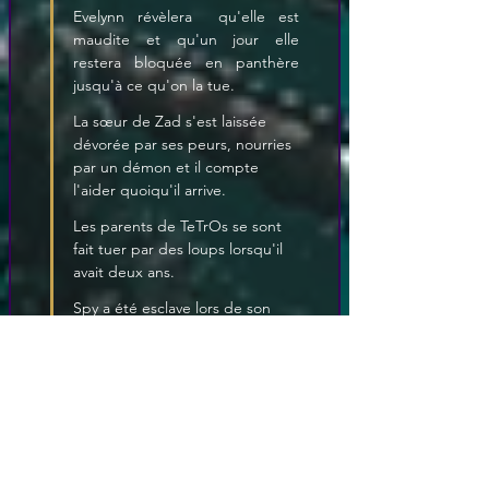
Evelynn révèlera  qu'elle est 
maudite et qu'un jour elle 
restera bloquée en panthère 
jusqu'à ce qu'on la tue.
La sœur de Zad s'est laissée 
dévorée par ses peurs, nourries 
par un démon et il compte 
l'aider quoiqu'il arrive.
Les parents de TeTrOs se sont 
fait tuer par des loups lorsqu'il 
avait deux ans.
Spy a été esclave lors de son 
arrivée sur le continent, il a tué 
ses anciens maîtres il y'a de ça 
deux ans, il a quitté l'école et la 
ville de peur d'être arrêté pour 
ça.
Nils œuvre dans le seul but de 
ramener les créatures d'éther 