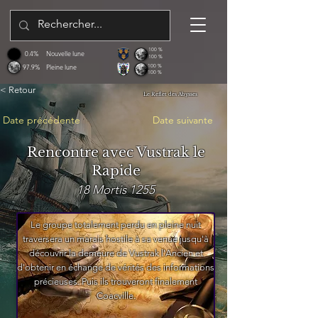
100 %
0.4%
Nouvelle lune
100 %
97.9%
Pleine lune
100 %
100 %
< Retour
Le Reflet des Abysses
Date précédente
Date suivante
Rencontre avec Vustrak le
Rapide
18 Mortis 1255
Le groupe totalement perdu en pleine nuit
traversera un marais hostile à sa venue jusqu'à
découvrir la demeure de Vustrak l'Ancien et
d'obtenir en échange de vérités des informations
précieuses. Puis ils trouveront finalement
Coacville.