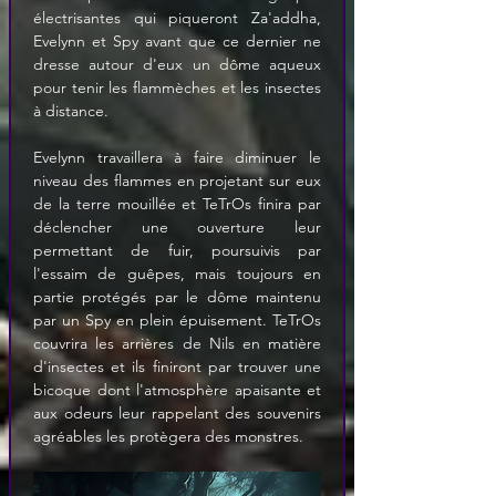
électrisantes qui piqueront Za'addha, 
Evelynn et Spy avant que ce dernier ne 
dresse autour d'eux un dôme aqueux 
pour tenir les flammèches et les insectes 
à distance.
Evelynn travaillera à faire diminuer le 
niveau des flammes en projetant sur eux 
de la terre mouillée et TeTrOs finira par 
déclencher une ouverture leur 
permettant de fuir, poursuivis par 
l'essaim de guêpes, mais toujours en 
partie protégés par le dôme maintenu 
par un Spy en plein épuisement. TeTrOs 
couvrira les arrières de Nils en matière 
d'insectes et ils finiront par trouver une 
bicoque dont l'atmosphère apaisante et 
aux odeurs leur rappelant des souvenirs 
agréables les protègera des monstres.