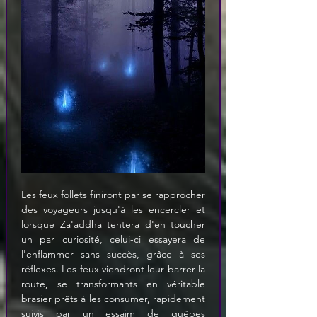
Les feux follets finiront par se rapprocher 
des voyageurs jusqu'à les encercler et 
lorsque Za'addha tentera d'en toucher 
un par curiosité, celui-ci essayera de 
l'enflammer sans succès, grâce à ses 
réflexes. Les feux viendront leur barrer la 
route, se transformants en véritable 
brasier prêts à les consumer, rapidement 
suivis par un essaim de guêpes 