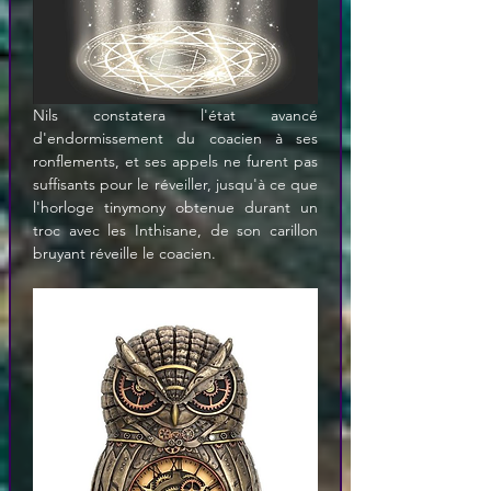
Nils constatera l'état avancé 
d'endormissement du coacien à ses 
ronflements, et ses appels ne furent pas 
suffisants pour le réveiller, jusqu'à ce que 
l'horloge tinymony obtenue durant un 
troc avec les Inthisane, de son carillon 
bruyant réveille le coacien.