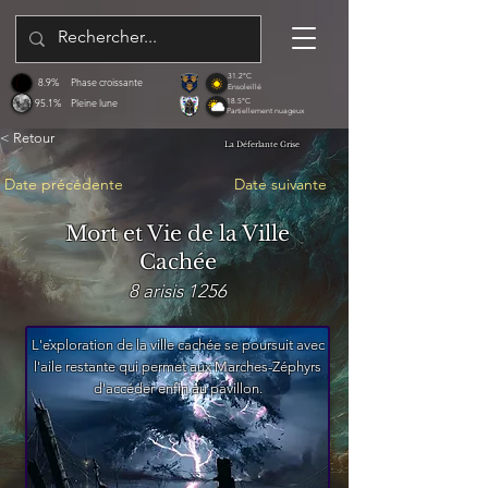
31.2°C
8.9%
Phase croissante
Ensoleillé
95.1%
Pleine lune
18.5°C
Partiellement nuageux
< Retour
La Déferlante Grise
Date précédente
Date suivante
Mort et Vie de la Ville
Cachée
8 arisis 1256
L'exploration de la ville cachée se poursuit avec
l'aile restante qui permet aux Marches-Zéphyrs
d'accéder enfin au pavillon.