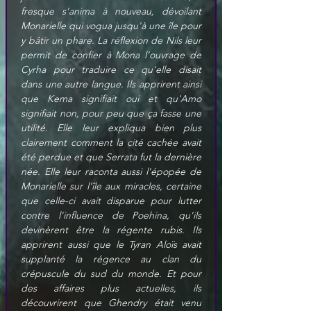
fresque s'anima à nouveau, dévoilant 
Monarielle qui vogua jusqu'à une île pour 
y bâtir un phare. La réflexion de Nils leur 
permit de confier à Mona l'ouvrage de 
Cyrha pour traduire ce qu'elle disait 
dans une autre langue. Ils apprirent ainsi 
que Kema signifiait oui et qu'Amo 
signifiait non, pour peu que ça fasse une 
utilité. Elle leur expliqua bien plus 
clairement comment la cité cachée avait 
été perdue et que Serrata fut la dernière 
née. Elle leur raconta aussi l'épopée de 
Monarielle sur l'île aux miracles, certaine 
que celle-ci avait disparue pour lutter 
contre l'influence de Poehina, qu'ils 
devinèrent être la régente rubis. Ils 
apprirent aussi que le Tyran Aloïs avait 
supplanté la régence au clan du 
crépuscule du sud du monde. Et pour 
des affaires plus actuelles, ils 
découvrirent que Ghendry était venu 