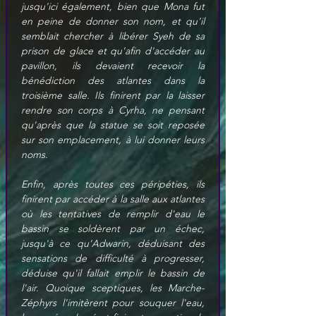
jusqu'ici également, bien que Mona fut 
en peine de donner son nom, et qu'il 
semblait chercher à libérer Syeh de sa 
prison de glace et qu'afin d'accéder au 
pavillon, ils devaient recevoir la 
bénédiction des atlantes dans la 
troisième salle. Ils finirent par la laisser 
rendre son corps à Cyrha, ne pensant 
qu'après que la statue se soit reposée 
sur son emplacement, à lui donner leurs 
noms.
Enfin, après toutes ces péripéties, ils 
finirent par accéder à la salle aux atlantes 
où les tentatives de remplir d'eau le 
bassin se soldèrent par un échec, 
jusqu'à ce qu'Adwarin, déduisant des 
sensations de difficulté à progresser, 
déduise qu'il fallait emplir le bassin de 
l'air. Quoique sceptiques, les Marche-
Zéphyrs l'imitèrent pour souquer l'eau, 