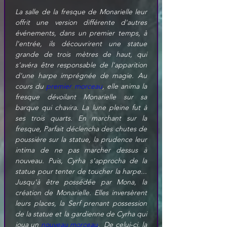
La salle de la fresque de Monarielle leur 
offrit une version différente d'autres 
événements, dans un premier temps, à 
l'entrée, ils découvrirent une statue 
grande de trois mètres de haut, qui 
s'avéra être responsable de l'apparition 
d'une harpe imprégnée de magie. Au 
cours du 
premier morceau
, elle anima la 
fresque dévoilant Monarielle sur sa 
barque qui chavira. La lune pleine fut à 
ses trois quarts. En marchant sur la 
fresque, Parfait déclencha des chutes de 
poussière sur la statue, la prudence leur 
intima de ne pas marcher dessus à 
nouveau. Puis, Cyrha s'approcha de la 
statue pour tenter de toucher la harpe... 
Jusqu'à être possédée par Mona, la 
création de Monarielle. Elles inversèrent 
leurs places, la Serf prenant possession 
de la statue et la gardienne de Cyrha qui 
joua un 
nouveau morceau
.  De celui-ci, la 