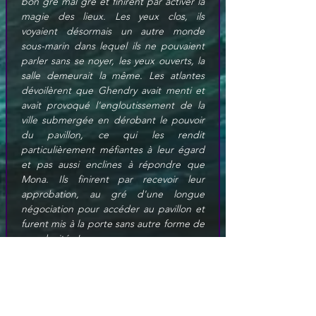
bon gré mal gré et finirent par activer la 
magie des lieux. Les yeux clos, ils 
voyaient désormais un autre monde 
sous-marin dans lequel ils ne pouvaient 
parler sans se noyer, les yeux ouverts, la 
salle demeurait la même. Les atlantes 
dévoilèrent que Ghendry avait menti et 
avait provoqué l'engloutissement de la 
ville submergée en dérobant le pouvoir 
du pavillon, ce qui les rendit 
particulièrement méfiantes à leur égard 
et pas aussi enclines à répondre que 
Mona. Ils finirent par recevoir leur 
approbation, au gré d'une longue 
négociation pour accéder au pavillon et 
furent mis à la porte sans autre forme de 
mondanités !
Ils retournèrent dans la salle principale à 
la suite de ces événements."