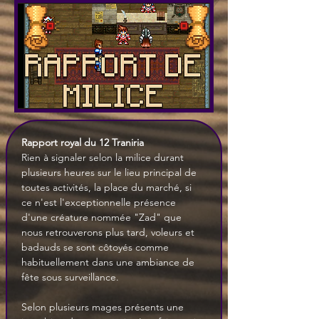
Rapport royal du 12 Traniria
Rien à signaler selon la milice durant 
plusieurs heures sur le lieu principal de 
toutes activités, la place du marché, si 
ce n'est l'exceptionnelle présence 
d'une créature nommée "Zad" que 
nous retrouverons plus tard, voleurs et 
badauds se sont côtoyés comme 
habituellement dans une ambiance de 
fête sous surveillance.
Selon plusieurs mages présents une 