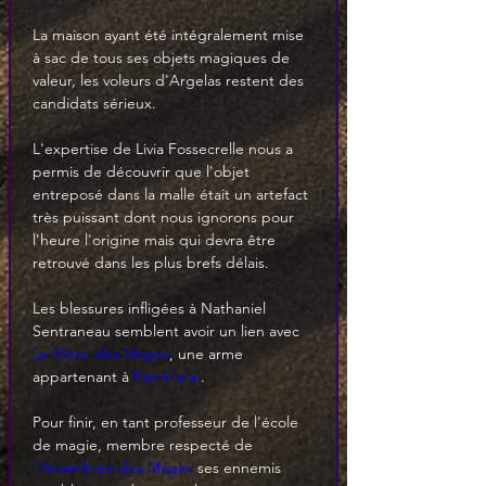
La maison ayant été intégralement mise 
à sac de tous ses objets magiques de 
valeur, les voleurs d'Argelas restent des 
candidats sérieux.
L'expertise de Livia Fossecrelle nous a 
permis de découvrir que l'objet 
entreposé dans la malle était un artefact 
très puissant dont nous ignorons pour 
l'heure l'origine mais qui devra être 
retrouvé dans les plus brefs délais.
Les blessures infligées à Nathaniel 
Sentraneau semblent avoir un lien avec 
Le Fléau des Mages
, une arme 
appartenant à 
Faern'aral
.
Pour finir, en tant professeur de l'école 
de magie, membre respecté de 
l'Assemblée des Mages
 ses ennemis 