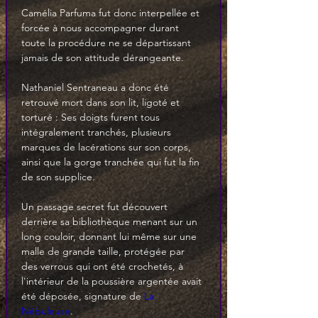
Camélia Parfuma fut donc interpellée et 
forcée à nous accompagner durant 
toute la procédure ne se départissant 
jamais de son attitude dérangeante.
Nathaniel Sentraneau a donc été 
retrouvé mort dans son lit, ligoté et 
torturé : Ses doigts furent tous 
intégralement tranchés, plusieurs 
marques de lacérations sur son corps, 
ainsi que la gorge tranchée qui fut la fin 
de son supplice.
Un passage secret fut découvert 
derrière sa bibliothèque menant sur un 
long couloir, donnant lui même sur une 
malle de grande taille, protégée par 
des verrous qui ont été crochetés, à 
l'intérieur de la poussière argentée avait 
été déposée, signature de 
La 
Nébuleuse
.