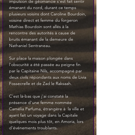
impulsion de géomancie s'est fait sentir 
émanant du nord, durant ce temps 
plusieurs voisins dont Caroline Bourdoin, 
voisine direct et femme du forgeron 
Mathias Bourdoin sont allés à la 
rencontre des autorités à cause de 
bruits émanant de la demeure de 
Nathaniel Sentraneau.
Sur place la maison plongée dans 
l'obscurité a été passée au peigne fin 
par le Capitaine Nils, accompagné par 
deux civils répondants aux noms de Livia 
Fossecrelle et de Zad le Raksaah. 
C'est là-bas que j'ai constaté la 
présence d'une femme nommée 
Camélia Parfuma, étrangère à  la ville et 
ayant fait un voyage dans la Capitale 
quelques mois plus tôt, en Amoria, lors 
d'événements troublants. 