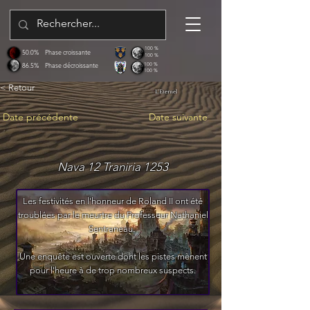
100 %
50.0%
Phase croissante
100 %
86.5%
Phase décroissante
100 %
100 %
< Retour
L'Eternel
Date précédente
Date suivante
Nava 12 Traniria 1253
Les festivités en l'honneur de Roland II ont été
troublées par le meurtre du Professeur Nathaniel
Sentraneau.
Une enquête est ouverte dont les pistes mènent
pour l'heure à de trop nombreux suspects.