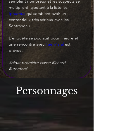
semblent nombreux et les suspects se 
multiplient, ajoutant à la liste les 
Iphurnus
 qui semblent avoir un 
contentieux très sérieux avec les 
Sentraneau.
L'enquête se poursuit pour l'heure et 
une rencontre avec 
Faern'aral
 est 
prévue.
Soldat première classe Richard 
Rutheford.
Personnages