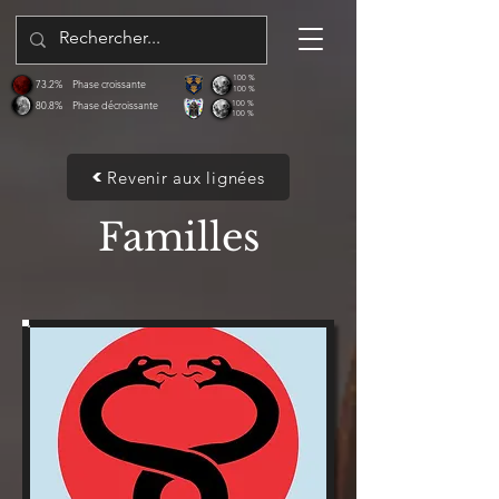
100 %
73.2%
Phase croissante
100 %
80.8%
Phase décroissante
100 %
100 %
Revenir aux lignées
Familles