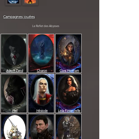
Campagnes jouées
Le Reflet des Abysses
Agent Zand
Charon
Cora Hertham
Hati
Hésiode
Livia Fossecrelle