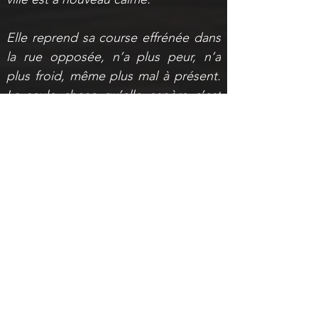
Elle reprend sa course effrénée dans 
la rue opposée, n’a plus peur, n’a 
plus froid, même plus mal à présent. 
La seule chose qu’elle espère c’est 
retrouver ses parents.
Mais au loin elle les aperçoit, il y’a 
quatre silhouettes, tournés vers elle, 
leurs yeux incandescents, leurs 
regards de bêtes, pourvus de griffes, 
de crocs, aux pouvoirs funestes, pour 
sa vie elle prend ses jambes à son 
cou et fuit à nouveau l’Enfer.
Les ombres s’étirent sur les murs de 