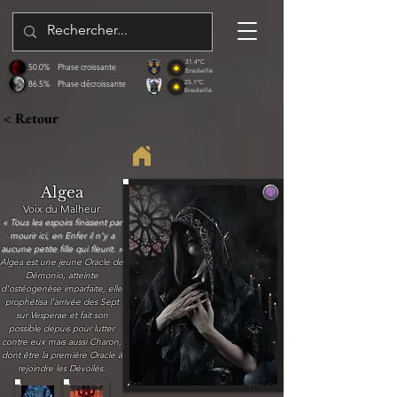
31.4°C
50.0%
Phase croissante
Ensoleillé
86.5%
Phase décroissante
25.1°C
Ensoleillé
< Retour
Algea
Voix du Malheur
« Tous les espoirs finissent par
mourir ici, en Enfer il n’y a
aucune petite fille qui fleurit. »
Algea est une jeune Oracle de
Démonio, atteinte
d'ostéogenèse imparfaite, elle
prophétisa l'arrivée des Sept
sur Vesperae et fait son
possible depuis pour lutter
contre eux mais aussi Charon,
dont être la première Oracle à
rejoindre les Dévoilés.