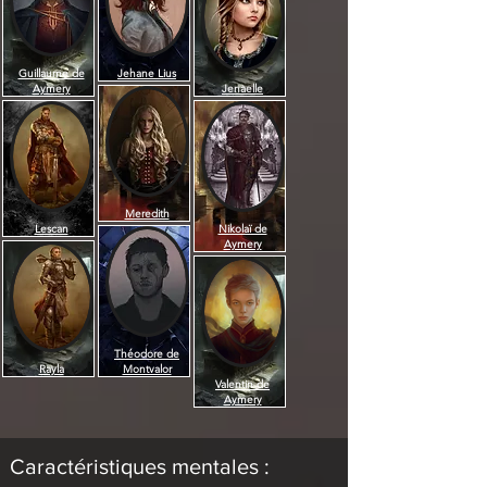
Guillaume de
Jehane Lius
Aymery
Jenaelle
Meredith
Lescan
Nikolaï de
Aymery
Théodore de
Rayla
Montvalor
Valentin de
Aymery
Caractéristiques mentales :