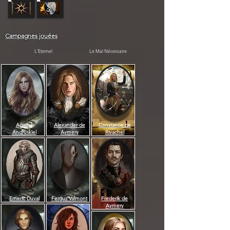
Campagnes jouées
L'Eternel
Le Mal Nécessaire
Agathe
Alexander de
Constance de
Andruskiel
Aymery
Rivachel
Emeric Duval
Fergus Valmont
Frederik de
Aymery