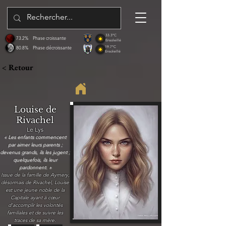
33.3°C
73.2%
Phase croissante
Ensoleillé
80.8%
Phase décroissante
19.7°C
Ensoleillé
< Retour
Louise de
Rivachel
Le Lys
« Les enfants commencent
par aimer leurs parents ;
devenus grands, ils les jugent ;
quelquefois, ils leur
pardonnent. »
Issue de la famille de Aymery,
désormais de Rivachel, Louise
est une jeune noble de la
Capitale ayant à cœur
d'accomplir les volontés
familiales et de suivre les
traces de sa mère.