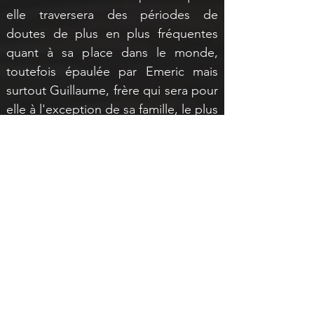
elle traversera des périodes de 
doutes de plus en plus fréquentes 
quant à sa place dans le monde, 
toutefois épaulée par Emeric mais 
surtout Guillaume, frère qui sera pour 
elle à l'exception de sa famille, le plus 
proche.
Bercée par les récits d'affrontements 
épiques d'Emeric, intriguée par les 
joutes et les combats de chevaliers 
elle ne manquera jamais une 
occasion pour discuter avec les peu 
fréquentables mercenaires Rouges-
Lames de leurs exploits bien qu'elle 
fut toujours tenue à l'écart de toute 
une partie de la Coterie, considérée 