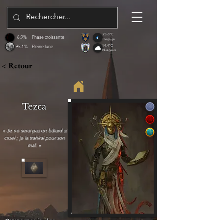
23.6°C
8.9%
Phase croissante
Dégagé
95.1%
Pleine lune
14.4°C
Nuageux
< Retour
Tezca
« Je ne serai pas un bâtard si
cruel ; je la trahirai pour son
mal. »