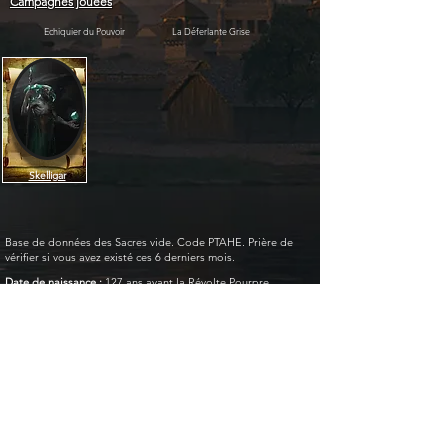
Campagnes jouées
Echiquier du Pouvoir
La Déferlante Grise
Skelligar
Base de données des Sacres vide. Code PTAHE. Prière de
vérifier si vous avez existé ces 6 derniers mois.
Date de naissance :
127 ans avant la Révolte Pourpre
Race :
Inconnue
Taille :
193 cm
Magie :
Gris
Musique thème
MAXENCE BURGEL