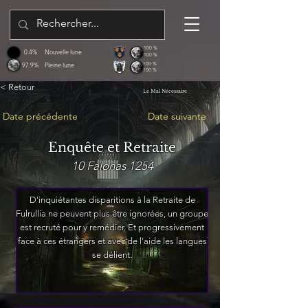
100 %
0.4%
Nouvelle lune
100 %
97.9%
Pleine lune
100 %
100 %
< Retour
Le Mal Nécessaire
Date précédente
Date suivante
Enquête et Retraite
10 Falonas 1254
D'inquiétantes disparitions à la Retraite de
Fulrullia ne peuvent plus être ignorées, un groupe
est recruté pour y remédier. Et progressivement
face à ces étrangers et avec de l'aide les langues
se délient.