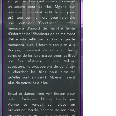
au groupe, l'assurant qu'elle trouverait 
un accord pour les filles. Mylène leur 
révélera qu'elle était partit de son plein 
gré, tout comme Flora, pour rejoindre 
une certaine "Courtisane". James 
menacera d'abord de manière feinte 
d'informer les Ulfhednars de ce fait avant 
d'être interpellé par la Borgne qui le 
menacera, puis, il fournira son plan à la 
Borgne, consistant de ramener deux 
corps et de les faire passer pour les filles 
une fois rafistolés, ce que Mylène 
acceptera. Ils proposeront de continuer 
à chercher les filles pour s'assurer 
qu'elles sont en santé, Mylène n'ayant 
plus de nouvelles d'elles.
Estval et James iront voir Erdson pour 
obtenir l'adresse d'Harald tandis que 
Vienne se rendait sur place en 
prévention. Harald, chaman de son état, 
proposera après une discussion et 