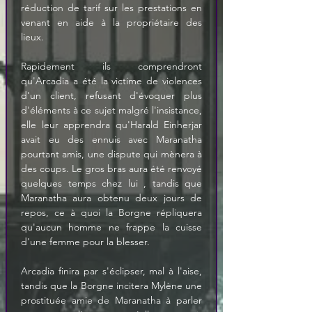
réduction de tarif sur les prestations en 
venant en aide à la propriétaire des 
lieux.
Rapidement ils comprendront 
qu'Arcadia a été la victime de violences 
d'un client, refusant d'évoquer plus 
d'éléments à ce sujet malgré l'insistance, 
elle leur apprendra qu'Harald Einherjar 
avait eu des ennuis avec Maranatha 
pourtant amis, une dispute qui mènera à 
des coups. Le gros bras aura été renvoyé 
quelques temps chez lui , tandis que 
Maranatha aura obtenu deux jours de 
repos, ce à quoi la Borgne répliquera 
qu'aucun homme ne frappe la cuisse 
d'une femme pour la blesser.
Arcadia finira par s'éclipser, mal à l'aise, 
tandis que la Borgne incitera Mylène une 
prostituée amie de Maranatha à parler 