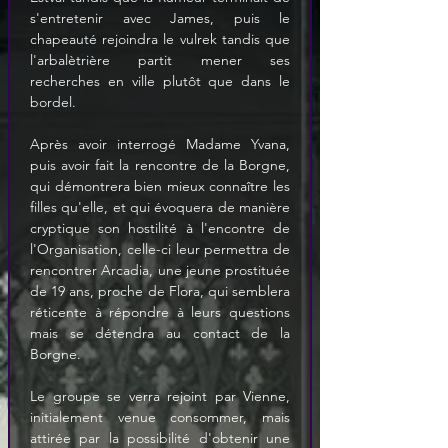
s'entretenir avec James, puis le 
chapeauté rejoindra le vulrek tandis que 
l'arbalètrière partit mener ses 
recherches en ville plutôt que dans le 
bordel.
Après avoir interrogé Madame Yvana, 
puis avoir fait la rencontre de la Borgne, 
qui démontrera bien mieux connaître les 
filles qu'elle, et qui évoquera de manière 
cryptique son hostilité à l'encontre de 
l'Organisation, celle-ci leur permettra de 
rencontrer Arcadia, une jeune prostituée 
de 19 ans, proche de Flora, qui semblera 
réticente à répondre à leurs questions 
mais se détendra au contact de la 
Borgne.

Le groupe se verra rejoint par Vienne, 
initialement venue consommer, mais 
attirée par la possibilité d'obtenir une 