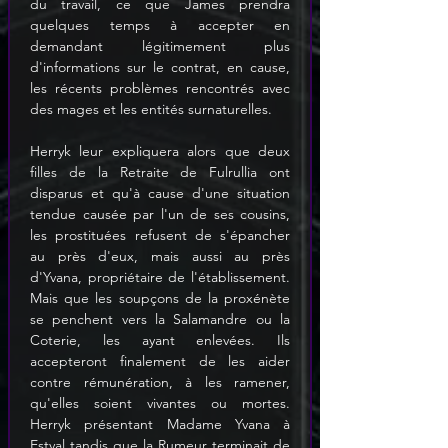
du travail, ce que James prendra 
quelques temps à accepter en 
demandant légitimement plus 
d'informations sur le contrat, en cause, 
les récents problèmes rencontrés avec 
des mages et les entités surnaturelles.
Herryk leur expliquera alors que deux 
filles de la Retraite de Fulrullia ont 
disparus et qu'à cause d'une situation 
tendue causée par l'un de ses cousins, 
les prostituées refusent de s'épancher 
au près d'eux, mais aussi au près 
d'Yvana, propriétaire de l'établissement. 
Mais que les soupçons de la proxénète 
se penchent vers la Salamandre ou la 
Coterie, les ayant enlevées. Ils 
accepteront finalement de les aider 
contre rémunération, à les ramener, 
qu'elles soient vivantes ou mortes. 
Herryk présentant Madame Yvana à 
Estval tandis que la Rumeur terminait de 