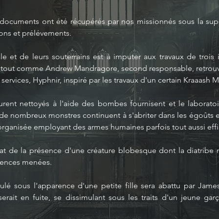
 documents ont été récupérés par nos missionnés sous la super
ions et prélévements.
ale et de leurs souterrains est à imputer aux travaux de trois i
e, tout comme Andrew Mandragore, second responsable, retrouvé m
ervices, Hyphnir, inspiré par les travaux d'un certain Kraaash
furent nettoyés à l'aide des bombes fournisent et le laborat
, de nombreux monstres continuent à s'abriter dans les égoûts e
organisée employant des armes humaines parfois tout aussi effi
état de la présence d'une créature blobesque dont la diatribe n
riences menées.
 sous l'apparence d'une petite fille sera abattu par James, 
ait en fuite, se dissimulant sous les traits d'un jeune ga