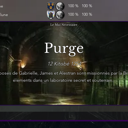
100 %
100 %
ne
100 %
100 %
 lune
Le Mal Nécessaire
Purge
12 Kitisbé 1254
sés de Gabrielle, James et Alestran sont missionnés par la Br
éléments dans un laboratoire secret et souterrain.