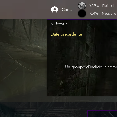
97.9%
Pleine lu
Connexion
0.4%
Nouvelle
< Retour
Date précédente
Un groupe d'individus compo