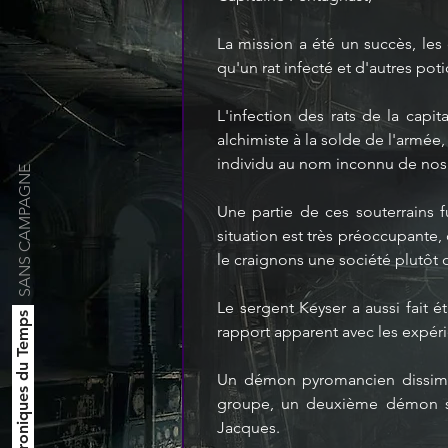
La mission a été un succès, les
qu'un rat infecté et d'autres pot
L'infection des rats de la capit
alchimiste à la solde de l'armé
individu au nom inconnu de nos s
SANS CAMPAGNE
Une partie de ces souterrains 
situation est très préoccupante
le craignons une société plutôt 
Le sergent Keyser a aussi fait 
Les Chroniques du Temps
rapport apparent avec les expé
Un démon pyromancien dissimulé
groupe, un deuxième démon ser
Jacques.