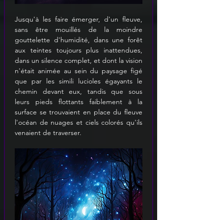
Jusqu'à les faire émerger, d'un fleuve, 
sans être mouillés de la moindre 
gouttelette d'humidité, dans une forêt 
aux teintes toujours plus inattendues, 
dans un silence complet, et dont la vision 
n'était animée au sein du paysage figé 
que par les simili lucioles égayants le 
chemin devant eux, tandis que sous 
leurs pieds flottants faiblement à la 
surface se trouvaient en place du fleuve 
l'océan de nuages et ciels colorés qu'ils 
venaient de traverser.