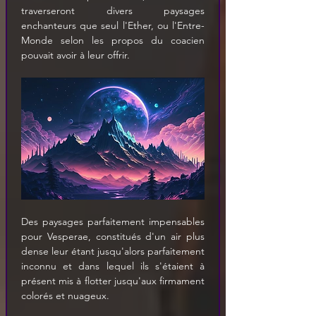
traverseront divers paysages 
enchanteurs que seul l'Ether, ou l'Entre-
Monde selon les propos du coacien 
pouvait avoir à leur offrir.
Des paysages parfaitement impensables 
pour Vesperae, constitués d'un air plus 
dense leur étant jusqu'alors parfaitement 
inconnu et dans lequel ils s'étaient à 
présent mis à flotter jusqu'aux firmament 
colorés et nuageux.