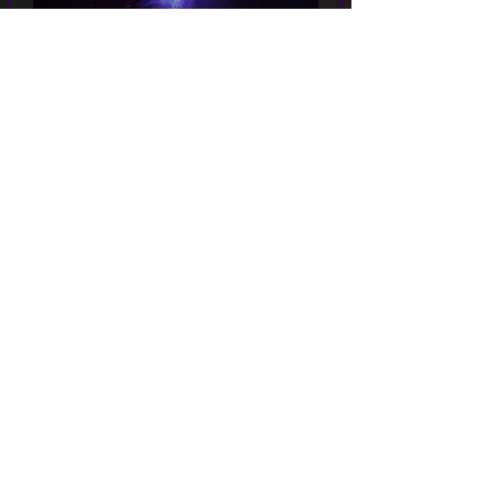
C'est du portail qu'une patte imposante, 
semblable à celle d'un léonin démesuré 
replaça sur leurs gardes les arpenteurs 
de l'Entre-Monde.