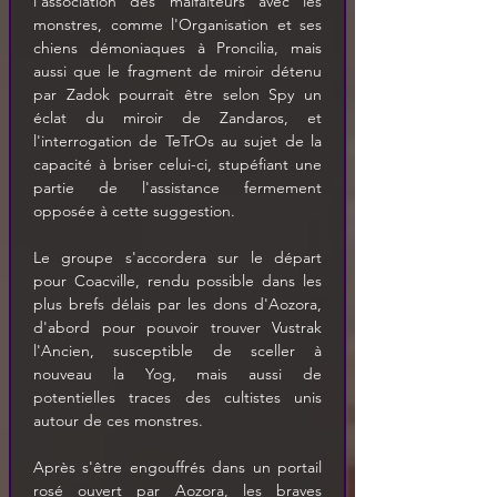
l'association des malfaiteurs avec les 
monstres, comme l'Organisation et ses 
chiens démoniaques à Proncilia, mais 
aussi que le fragment de miroir détenu 
par Zadok pourrait être selon Spy un 
éclat du miroir de Zandaros, et 
l'interrogation de TeTrOs au sujet de la 
capacité à briser celui-ci, stupéfiant une 
partie de l'assistance fermement 
opposée à cette suggestion.
Le groupe s'accordera sur le départ 
pour Coacville, rendu possible dans les 
plus brefs délais par les dons d'Aozora, 
d'abord pour pouvoir trouver Vustrak 
l'Ancien, susceptible de sceller à 
nouveau la Yog, mais aussi de 
potentielles traces des cultistes unis 
autour de ces monstres.
Après s'être engouffrés dans un portail 
rosé ouvert par Aozora, les braves 