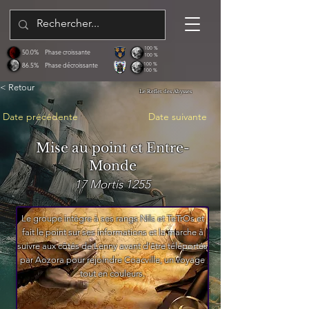
100 %
50.0%
Phase croissante
100 %
86.5%
Phase décroissante
100 %
100 %
< Retour
Le Reflet des Abysses
Date précédente
Date suivante
Mise au point et Entre-
Monde
17 Mortis 1255
Le groupe intègre à ses rangs Nils et TeTrOs et
fait le point sur ses informations et la marche à
suivre aux côtés de Lenny avant d'être téléportés
par Aozora pour rejoindre Coacville, un voyage
tout en couleurs.