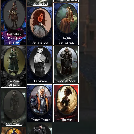
Andruskiel
Gabrielle -
Daredjan
Judith
Shanley
Jehane Lius
Sentraneau
La Mère
Le Sicaire
Raphaël Sorel
Michelle
Tesiath Tamus
Thérèse
Sozë Emreis