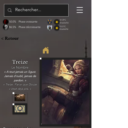
31.8°C
50.0%
Phase croissante
Ensoleillé
86.5%
Phase décroissante
23.5°C
Ensoleillé
< Retour
Treize
Le Nombre
« A tout jamais un Sgurz.
Jamais d'oubli, jamais de
pardon. »
« Treize. Parce que Douze
c'était déjà pris. »