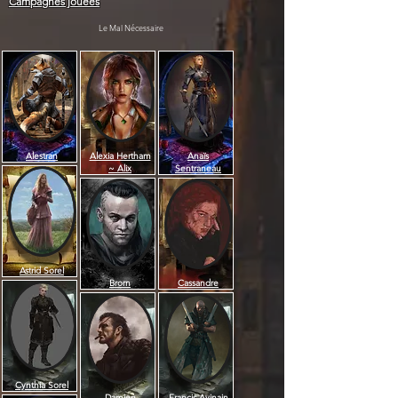
Campagnes jouées
Le Mal Nécessaire
Alestran
Alexia Hertham
Anaïs
~ Alix
Sentraneau
Astrid Sorel
Brorn
Cassandre
Cynthia Sorel
Damien
Francis Avinain