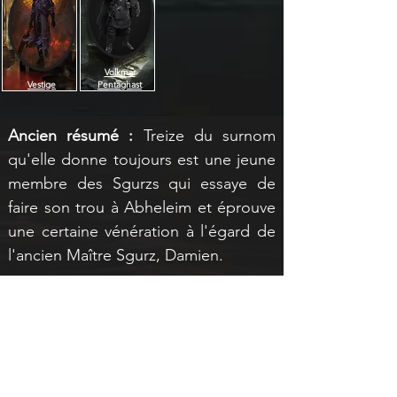
Volkmar
Vestige
Pentaghast
Ancien résumé : 
Treize du surnom 
qu'elle donne toujours est une jeune 
membre des Sgurzs qui essaye de 
faire son trou à Abheleim et éprouve 
une certaine vénération à l'égard de 
l'ancien Maître Sgurz, Damien.
Ma liste :
L'assassin de Brorn