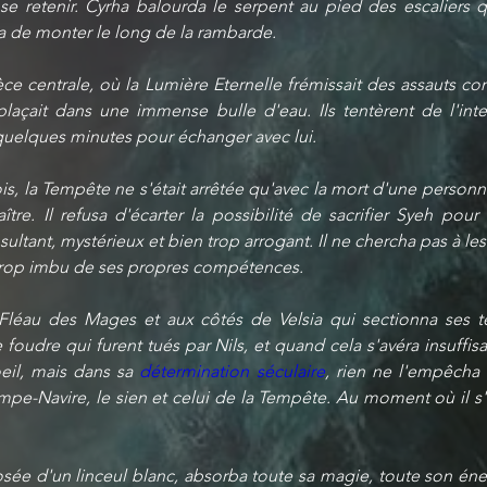
 se retenir. Cyrha balourda le serpent au pied des escaliers qu
ida de monter le long de la rambarde.
ièce centrale, où la Lumière Eternelle frémissait des assauts co
plaçait dans une immense bulle d'eau. Ils tentèrent de l'inte
 quelques minutes pour échanger avec lui.
ois, la Tempête ne s'était arrêtée qu'avec la mort d'une personn
re. Il refusa d'écarter la possibilité de sacrifier Syeh pour br
nsultant, mystérieux et bien trop arrogant. Il ne chercha pas à les
, trop imbu de ses propres compétences.
e Fléau des Mages et aux côtés de Velsia qui sectionna ses 
foudre qui furent tués par Nils, et quand cela s'avéra insuffisa
oeil, mais dans sa 
détermination séculaire
, rien ne l'empêcha 
pe-Navire, le sien et celui de la Tempête. Au moment où il s'app
e d'un linceul blanc, absorba toute sa magie, toute son énergie