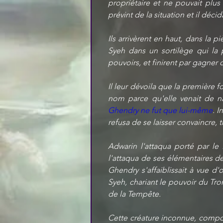
propriétaire et ne pouvait plus
prévint de la situation et il déc
Ils arrivèrent en haut, dans la p
Syeh dans un sortilège qui la 
pouvoirs, et finirent par gagner
Il leur dévoila que la première f
nom parce qu'elle venait de naît
Ghendry ne fut que lui-même
. I
refusa de se laisser convaincre
Adwarin l'attaqua porté par l
l'attaqua de ses élémentaires de 
Ghendry s'affaiblissait à vue d'
Syeh, chariant le pouvoir du Trom
de la Tempête.
Cette créature inconnue, composé