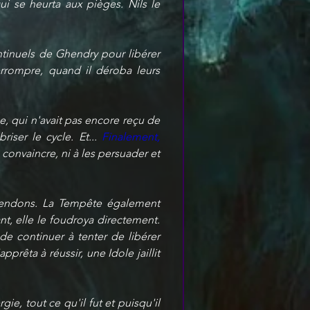
i se heurta aux pièges. Nils le 
ntinuels de Ghendry pour libérer 
rrompre, quand il déroba leurs 
e, qui n'avait pas encore reçu de 
iser le cycle. Et... 
Finalement, 
 convaincre, ni à les persuader et 
tendons. La Tempête également 
nt, elle le foudroya directement. 
de continuer à tenter de libérer 
rêta à réussir, une Idole jaillit 
, tout ce qu'il fut et puisqu'il 