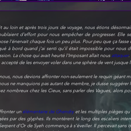
 au loin et après trois jours de voyage, nous étions désormais d
ublaient d'effort pour nous empêcher de progresser. Elle s
se l'énervait chaque fois un peu plus. Pour peu que ça fasse
é à bord quand j'ai senti qu'il était impossible pour nous de
sion. La chose qui avait heurté l'Imposant allait nous 
attaquer
.
s accepté de les envoyer voler dans une sphère de vent jusque l
 à nous, nous devions affronter non-seulement le requin géant m
 nous ne manquions pas autant de membre, je dusse suggérer la
z nombreux chez les Cieux, sans parler des Vagues, alors pou
ffronter un 
élémentaire de Ghendry
 et les multiples pièges qu'
gées par des glyphes. Ils montèrent le long des escaliers inter
 Serpent d'Or de Syeh commença à s'éveiller. Il percevait sans d