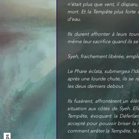
n'était plus que vent, il dispar
mort. Et la Tempête plus forte
d'eau.
Ils durent affronter à leurs tou
même leur sacrifice quand ils se j
Syeh, fraichement libérée, emplo
Le Phare éclata, submergea l'Ido
après une lourde chute, ils se 
les deux derniers debout. 
SANS CAMPAGNE
Ils fusèrent, affrontèrent un é
situation aux côtés de Syeh. Elle
Tempête, évoquant la Déferlant
accepté pour pouvoir briser la r
comment arrêter la Tempête, le sa