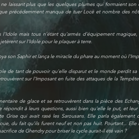
u, ne laissant plus que les quelques plumes qui formaient son 
 que précédemment manqua de tuer Locë et nombre des nôtres
rs l'Idole mais tous n'étant qu'armés d'équipement magique, ri
etèrent sur l'Idole pour le plaquer à terre. 
ya son Saphir et lança le miracle du phare au moment où l'Impo
le de tant de pouvoir qu'elle disparut et le monde perdit sa c
retrouvèrent sur l'Imposant en fuite des attaques de la Tempête
lémentaire de glace et se retrouvèrent dans la pièce des Echang
 répondit à leurs questions, aussi bien qu'elle le put, et leur 
e Grise qui avait rasé les Sarousans. Elle parla également de
oue, du fait qu'ils furent neuf et non pas huit. Pourtant... El
crifice de Ghendry pour briser le cycle aurait-il été vain ?