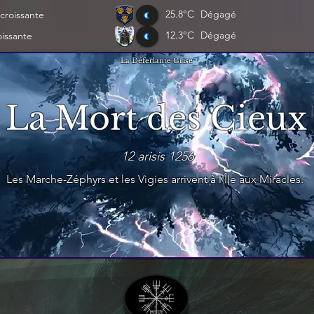
25.8°C
Dégagé
croissante
12.3°C
Dégagé
oissante
La Déferlante Grise
La Mort des Cieux
12 arisis 1256
Les Marche-Zéphyrs et les Vigies arrivent à l'Île aux Miracles.