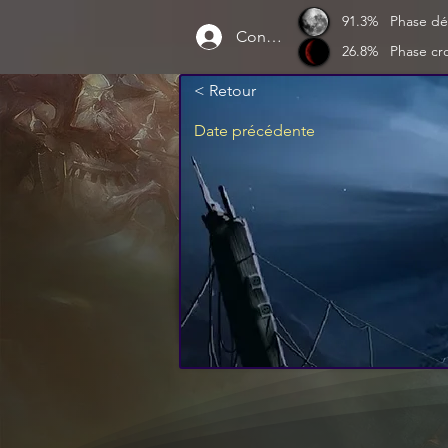
91.3%
Phase dé
Connexion
26.8%
Phase cr
< Retour
Date précédente