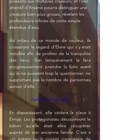
poissons aux multiples couleurs, et l'oeil 
attentif d'Arsène pourra distinguer une 
créature bien plus grosse, révélant les 
profondeurs infinies de cette simple 
étendue d'eau.
Au milieu de ce monde de couleur, ils 
croiseront le regard d'Elvire qui s'y était 
installée afin de profiter de la tranquilité 
des lieux. Son tempérament la fera 
progressivement prendre la fuite avant 
qu'ils ne puissent trop la questionner, ne 
supportant pas le nombre de personnes 
autour d'elle.
Ambiance musicale
En disparaissant, elle cèdera la place à 
Ennya. Les protagonistes découvriront le 
bâton qu'elle était allée récupérer 
auprès de son ancienne famille. C'est à 
cet instant qu'ils prirent conscience de 