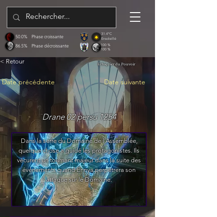
31.4°C
50.0%
Phase croissante
Ensoleillé
86.5%
Phase décroissante
100 %
100 %
< Retour
Echiquier du Pouvoir
Date précédente
Date suivante
Drane 02 persu 1254
Dans la serre du Domaine de l'Assemblée,
quelque chose a guidé les protagonistes. Ils
vécurent un tournant majeur dans la suite des
événements quand Ennya perpètrera son
attaque sur le Domaine.