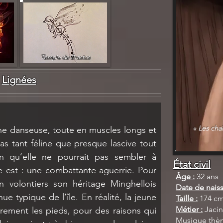
Temple de Brastos
Lignées
« Les cha
e danseuse, toute en muscles longs et 
s tant féline que presque lascive tout 
 qu’elle ne pourrait pas sembler à 
État civil
 est : une combattante aguerrie. Pour 
Âge :
32 ans
n volontiers son héritage Minghellois 
Date de naiss
ue typique de l’île. En réalité, la jeune 
Taille :
174 c
Métier :
Jacin
ement les pieds, pour des raisons qui 
Musique thè