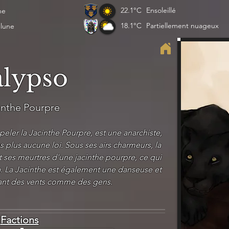
22.1°C
Ensoleillé
ne
18.1°C
Partiellement nuageux
 lune
lypso
inthe Pourpre
eler la Jacinthe Pourpre, est une anarchiste,
 plus aucune loi. Sous ses airs charmeurs, la
t ses meurtres d'une jacinthe pourpre, ce qui
a. La Jacinthe est également une danseuse et
ant des vents comme des gens.
Factions