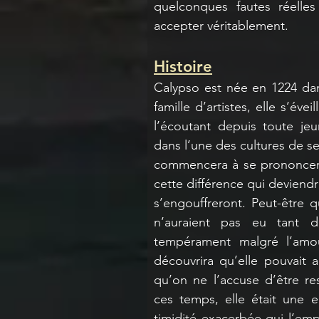
quelconques fautes réelles
accepter véritablement.
Histoire
Calypso est née en 1224 dan
famille d’artistes, elle s’évei
l’écoutant depuis toute je
dans l’une des cultures de ses
commencera à se prononcer t
cette différence qui deviend
s’engouffreront. Peut-être que
n’auraient pas eu tant d’
tempérament malgré l’amour
découvrira qu’elle pouvait ap
qu’on ne l’accuse d’être r
ces temps, elle était une e
timidité exacerbée qui l’emp