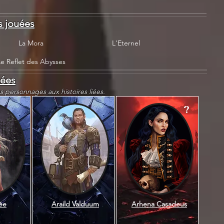
 jouées
La Mora
L'Eternel
Le Reflet des Abysses
iées
es personnages aux histoires liées.
?
ée
Araild Valduum
Arhena Casadeus