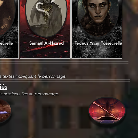
ecrelle
Samaël Al-Hazred
Tedeus Yrcin Fossecrelle
es textes impliquant le personnage.
iés
es artefacts liés au personnage.