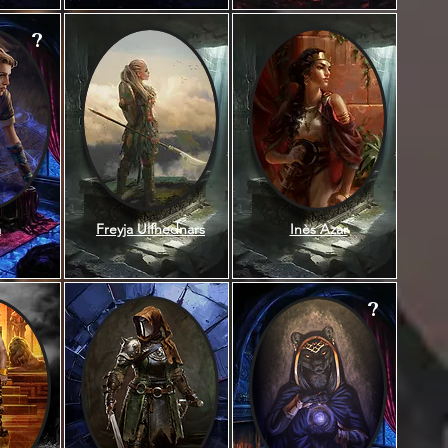
?
a
Freyja Ulfhednars
Inès Azar
?