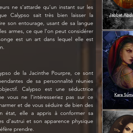
eurs ne s’attarde qu’un instant sur les 
ue Calypso sait très bien laisser la 
Jabbat Abdul
re son entourage, usant de sa langue 
es armes, ce que l’on peut considérer 
nge est un art dans lequel elle est 
n.
ypso de la Jacinthe Pourpre, ce sont 
endantes de sa personnalité réunies 
ectif. Calypso est une séductrice 
Kara Suma
 vous ne l’intéresseriez pas sur ce 
charmer et de vous séduire de bien des 
 état, elle a appris à conformer sa 
es d’autrui et son apparence physique 
préfère prendre. 