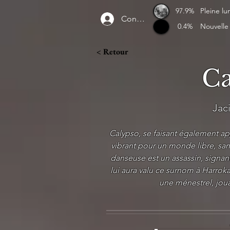
97.9%
Pleine lu
Connexion
0.4%
Nouvelle
< Retour
Ca
Jac
Calypso, se faisant également app
vibrant pour un monde libre, sans
danseuse est un assassin, signan
lui aura valu ce surnom à Harrok
une ménestrel, jou