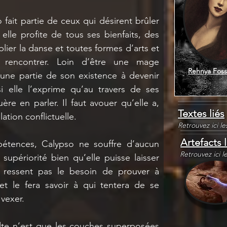
 fait partie de ceux qui désirent brûler 
elle profite de tous ses bienfaits, des 
lier la danse et toutes formes d’arts et 
t rencontrer. Loin d’être une mage 
Rehnya Foss
une partie de son existence à devenir 
i elle l’exprime qu’au travers de ses 
re en parler. Il faut avouer qu’elle a, 
Textes liés
ation conflictuelle.
Retrouvez ici l
Artefacts l
étences, Calypso ne souffre d’aucun 
Retrouvez ici l
supériorité bien qu’elle puisse laisser 
e ressent pas le besoin de prouver à 
t le fera savoir à qui tentera de se 
vexer. 
lte n’est que les couches superposées 