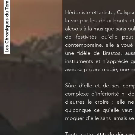
Les Chroniques du Temps
Hédoniste et artiste, Calypso
la vie par les deux bouts et 
alcools à la musique sans oub
de festivités qu’elle peu
contemporaine, elle a voué 
une fidèle de Brastos, auss
instruments et n’apprécie guè
avec sa propre magie, une rel
Sûre d’elle et de ses comp
complexe d’infériorité ni de 
d’autres le croire ; elle n
quiconque ce qu’elle vaut e
moquer d’elle sans jamais se 
Toute cette attitude désinvo