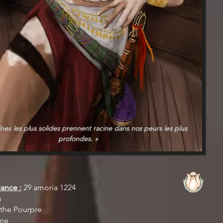
înes les plus solides prennent racine dans nos peurs les plus
profondes. »
ance :
29 amoria 1224
m
the Pourpre
me