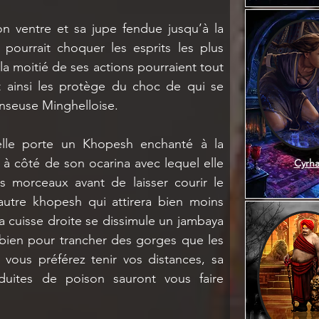
n ventre et sa jupe fendue jusqu’à la 
ourrait choquer les esprits les plus 
a moitié de ses actions pourraient tout 
t ainsi les protège du choc de qui se 
anseuse Minghelloise.
lle porte un Khopesh enchanté à la 
 côté de son ocarina avec lequel elle 
Cyrh
 morceaux avant de laisser courir le 
utre khopesh qui attirera bien moins 
a cuisse droite se dissimule un jambaya 
i bien pour trancher des gorges que les 
si vous préférez tenir vos distances, sa 
duites de poison sauront vous faire 