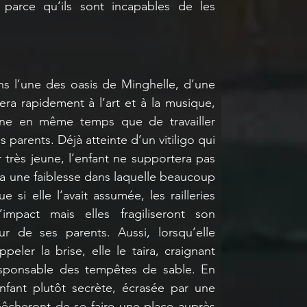
 parce qu’ils sont incapables de les 
s l’une des oasis de Minghelle, d’une 
llera rapidement à l’art et à la musique, 
une en même temps que de travailler 
 parents. Déjà atteinte d’un vitiligo qui 
rès jeune, l’enfant ne supportera pas 
ra une faiblesse dans laquelle beaucoup 
 si elle l’avait assumée, les railleries 
impact mais elles fragiliseront son 
 de ses parents. Aussi, lorsqu’elle 
peler la brise, elle le taira, craignant 
esponsable des tempêtes de sable. En 
nfant plutôt secrète, écrasée par une 
êcheront de se faire une place auprès 