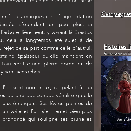
lui convient très bien que cela ne laisse 
Campagnes
e année les marques de dépigmentation 
issée s’étendent un peu plus, si 
 l’arbore fièrement, y voyant là Brastos 
, cela a longtemps été sujet à de 
Histoires l
ejet de sa part comme celle d’autrui. 
Retrouvez ici l
taine épaisseur qu’elle maintient en 
issu serti d’une pierre dorée et de 
 y sont accrochés. 
 d’or sont nombreux, rappelant à qui 
unes ou une quelconque vénalité qu’elle 
 aux étrangers. Ses lèvres peintes de 
un voile et l’on s’en remet bien plus 
 prononcé qui souligne ses prunelles 
Amalth