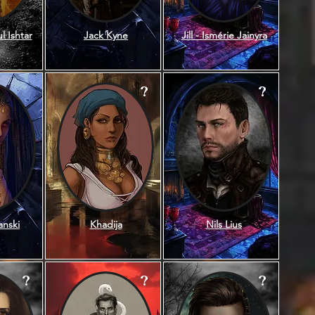
 Ishtar
Jack Kyne
Jill - Ismérie Jainyra
?
?
nski
Khadija
Nils Lius
?
?
?