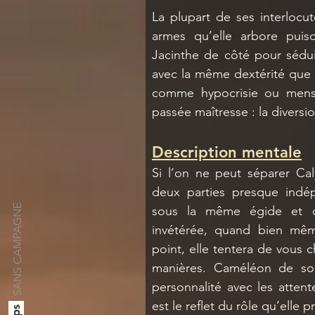
La plupart de ses interlocut
armes qu’elle arbore puisq
Jacinthe de côté pour sédui
avec la même dextérité que l
comme hypocrisie ou menso
passée maîtresse : la diversio
Description mentale
Si l’on ne peut séparer Cal
deux parties presque indép
SANS CAMPAGNE
sous la même égide et obj
invétérée, quand bien même
point, elle tentera de vous 
manières. Caméléon de son
personnalité avec les attent
est le reflet du rôle qu’elle 