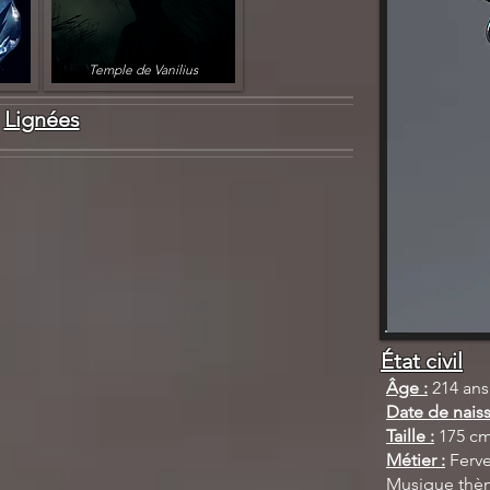
Temple de Vanilius
Lignées
État civil
Âge :
214 ans
Date de naiss
Taille :
175 c
Métier :
Ferve
Musique thè