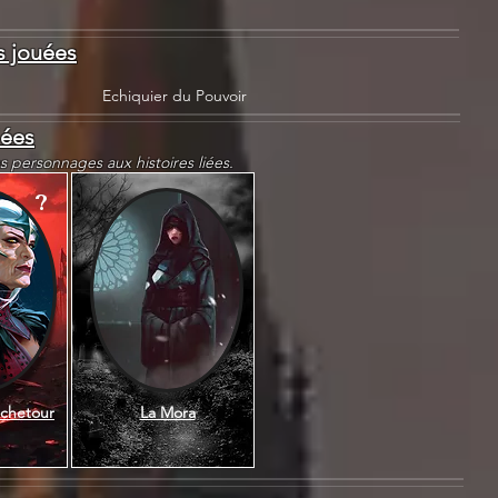
 jouées
Echiquier du Pouvoir
iées
es personnages aux histoires liées.
?
ichetour
La Mora