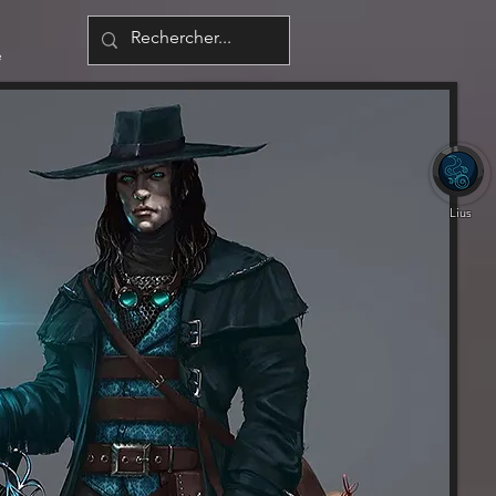
é
Lius