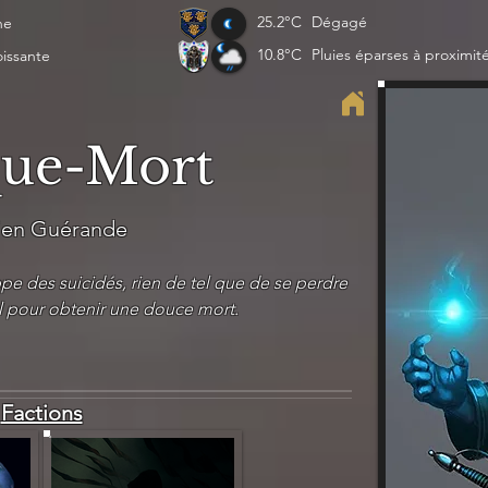
25.2°C
Dégagé
ne
10.8°C
Pluies éparses à proximit
oissante
ue-Mort
ien Guérande
e des suicidés, rien de tel que de se perdre
 pour obtenir une douce mort.
Factions