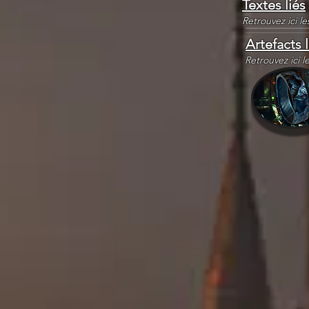
Textes liés
Retrouvez ici l
Artefacts l
Retrouvez ici l