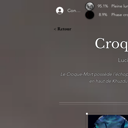
95.1%
Pleine lu
Connexion
8.9%
Phase cr
< Retour
Croq
Luc
Le Croque-Mort possède l'échopp
en haut de Khuzdul