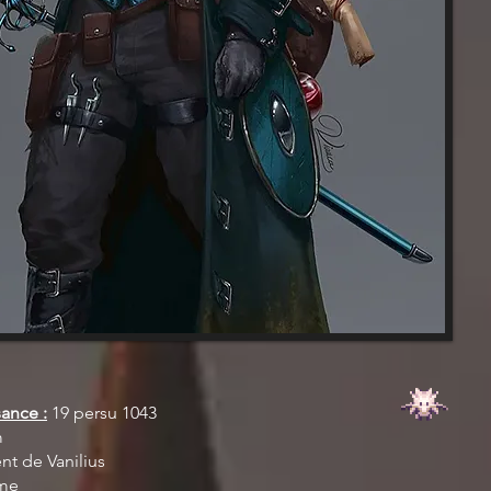
ance :
19 persu 1043
m
nt de Vanilius
me