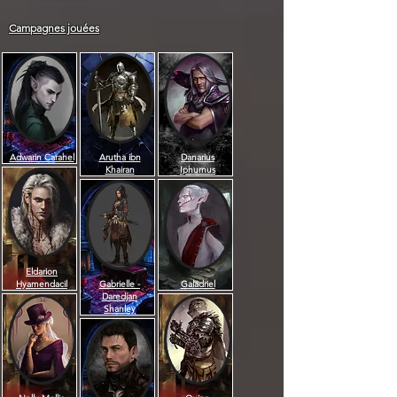
Campagnes jouées
Adwarin Carahel
Arutha ibn
Danarius
Khairan
Iphurnus
Eldarion
Hyamendacil
Gabrielle -
Galadriel
Daredjan
Shanley