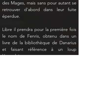
des Mages, mais sans pour autant se 
retrouver d'abord dans leur fuite 
éperdue.
Libre il prendra pour la première fois 
le nom de Fenris, obtenu dans un 
livre de la bibliothèque de Danarius 
et faisant référence à un loup 
légendaire.
Rapidement il rejoindra Faern'aral, 
clan qu'il considèrera pour ses 
agissements à l'égard des mages 
renégats mais aussi pour leur 
proximité raciale. Le clan l'épaulera 
considérablement et acceptera aussi 
Elenwë dans ses rangs. 