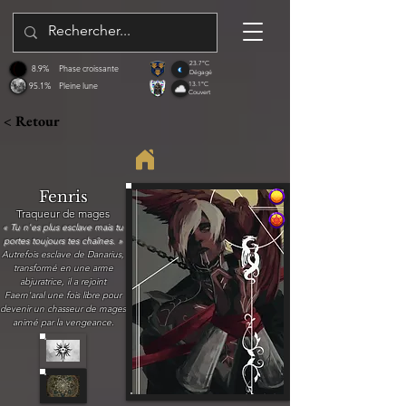
23.7°C
8.9%
Phase croissante
Dégagé
95.1%
Pleine lune
13.1°C
Couvert
< Retour
Fenris
Traqueur de mages
« Tu n'es plus esclave mais tu
portes toujours tes chaînes. »
Autrefois esclave de Danarius,
transformé en une arme
abjuratrice, il a rejoint
Faern'aral une fois libre pour
devenir un chasseur de mages
animé par la vengeance.