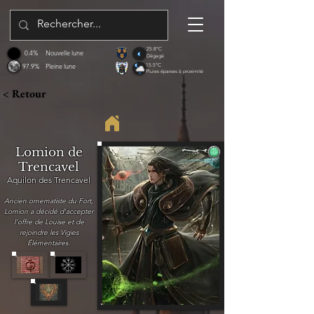
25.8°C
0.4%
Nouvelle lune
Dégagé
97.9%
Pleine lune
15.5°C
Pluies éparses à proximité
< Retour
Lomion de
Trencavel
Aquilon des Trencavel
Ancien ornematiste du Fort,
Lomion a décidé d'accepter
l'offre de Louise et de
rejoindre les Vigies
Élémentaires.