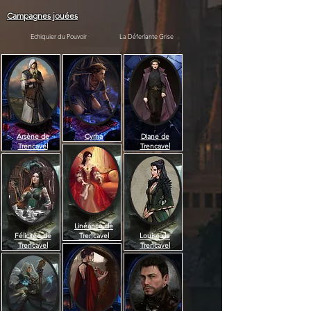
Campagnes jouées
Echiquier du Pouvoir
La Déferlante Grise
Arsène de
Cyrha
Diane de
Trencavel
Trencavel
Linéance de
Félicitée de
Trencavel
Louise de
Trencavel
Trencavel