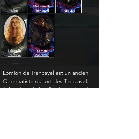
Mélusine de
Marie
Trencavel
Nils Lius
Sakina de
Serhan
Trencavel
Mandrovin
Lomion de Trencavel est un ancien 
Ornematiste du fort des Trencavel. 
Adopté par la famille, il prendra très 
mal la trahison du Concile à 
l'encontre des Trencavel, tout 
comme celle de Marie. Il a rejoint les 
Vigies Élémentaires, depuis.