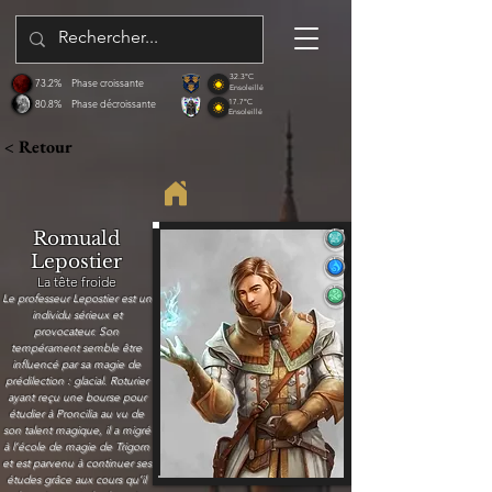
32.3°C
73.2%
Phase croissante
Ensoleillé
80.8%
Phase décroissante
17.7°C
Ensoleillé
< Retour
Romuald
Lepostier
La tête froide
Le professeur Lepostier est un
individu sérieux et
provocateur. Son
tempérament semble être
influencé par sa magie de
prédilection : glacial. Roturier
ayant reçu une bourse pour
étudier à Proncilia au vu de
son talent magique, il a migré
à l’école de magie de Trigorn
et est parvenu à continuer ses
études grâce aux cours qu’il