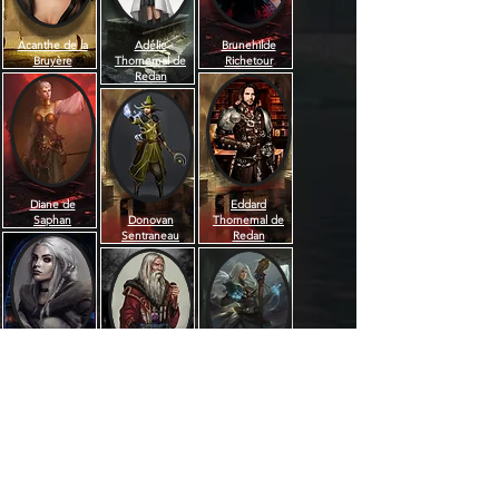
Acanthe de la
Adélie
Brunehilde
Bruyère
Thornemal de
Richetour
Redan
Diane de
Eddard
Saphan
Donovan
Thornemal de
Sentraneau
Redan
Firiel Iphurnus
Jourdain Danyah
Marie