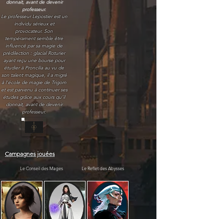
donnait, avant de devenir
professeur.
Le professeur Lepostier est un
individu sérieux et
provocateur. Son
tempérament semble être
influencé par sa magie de
prédilection : glacial Roturier
ayant reçu une bourse pour
étudier à Proncilia au vu de
son talent magique, il a migré
à l’école de magie de Trigorn
et est parvenu à continuer ses
études grâce aux cours qu’il
donnait, avant de devenir
professeur.
Campagnes jouées
Le Conseil des Mages
Le Reflet des Abysses