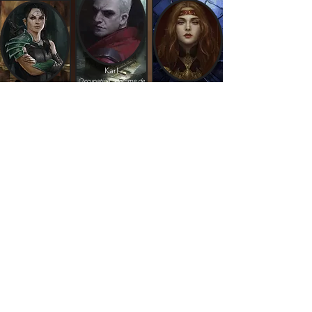
Karl
Occupation : Homme de
Katherine de
Hulda
confiance
Aymery
Occupation : Mains du
Cercle
Occupation : Noble et
propriétaire d'arènes
Morgane Casadeus
Occupation : Main Droite
Mircalla de
Romulus
Karnstein
Occupation : Chevalier
Occupation : Comtesse
du Baron Ruthven
de Naep
Ryldus Aun'ett
Occupation :
Commandant des
Dragons de Sang