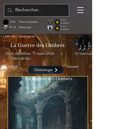
29.4°C
8.9%
Phase croissante
Ensoleillé
95.1%
Pleine lune
15.9°C
Ensoleillé
< Liste des campagnes
La Guerre des Ombres
Date de début :
7 mars 2025
MJ Maléfique
Date de fin :
Précédent
Suivant
Chronologie
La Guerre des Ombres