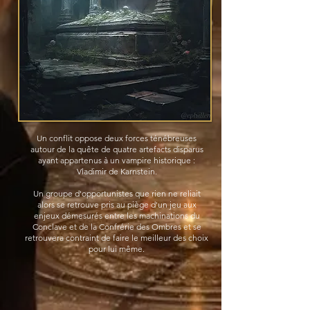
Un conflit oppose deux forces ténébreuses
autour de la quête de quatre artefacts disparus
ayant appartenus à un vampire historique :
Vladimir de Karnstein.
Un groupe d'opportunistes que rien ne reliait
alors se retrouve pris au piège d'un jeu aux
enjeux démesurés entre les machinations du
Conclave et de la Confrérie des Ombres et se
retrouvera contraint de faire le meilleur des choix
pour lui même.