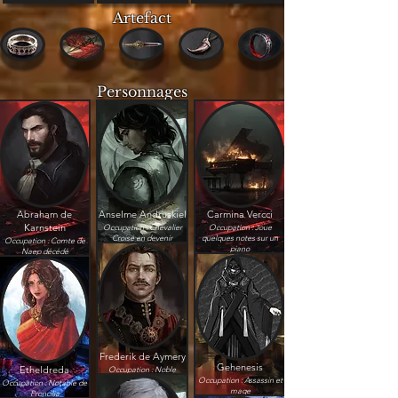
Artefact
Personnages
Abraham de
Anselme Andruskiel
Carmina Vercci
Karnstein
Occupation : Chevalier
Occupation : Joue
Croisé en devenir
quelques notes sur un
Occupation : Comte de
piano
Naep décédé
Frederik de Aymery
Gehenesis
Etheldreda
Occupation : Noble
Occupation : Assassin et
Occupation : Notable de
mage
Proncilia