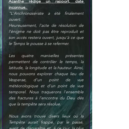
Acanthe rédige un rapport, date 
inconnue. 
"L'Anchronosériste a été finalement 
ouvert.
Heureusement, l'acte de résolution de 
l'énigme ne doit pas être reproduit et 
son accès restera ouvert, jusqu'à ce que 
le Temps le pousse à se refermer. 
Les quatre manivelles présentes 
permettent de contrôler le temps, la 
latitude, la longitude et la hauteur. Ainsi, 
nous pouvons explorer chaque lieu de 
Vesperae, d'un point de vue 
météorologique et d'un point de vue 
temporel. Nous traquerons l'ensemble 
des fractures à l'encontre du Dieu dès 
que la tempête sera résolue. 
Nous avons trouvé divers lieux où la 
Tempête aurait frappé, par le passé, 
avant de disparaître et, à ce jour, la plus 