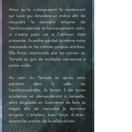
Alors qu'ils s'éloignaient ils tomberont 
sur Luce qui dévoilera un indice afin de 
résoudre la dernière énigme de 
l'anchronosériste et heureusement celui-
ci s'avéra juste car si Cathleen était 
présente, Acanthe gardait la même mine 
maussade et les mêmes propos acerbes. 
Elle finira, néanmoins, par les convier au 
Temple au gré de multiples sarcasmes à 
peine voilés. 
Au sein du Temple et après avoir 
pénétré dans la salle de 
l'anchronosériste, ils feront fi de toute 
prudence et demanderont à Jenaelle, 
alors déguisée en Guenièvre de faire sa 
magie afin de résoudre la dernière 
énigme. L'artefact, bien forcé d'obéir, 
ouvrira les portes de la salle cachée.