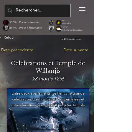
31.4°C
50.0%
Phase croissante
Ensoleillé
86.5%
Phase décroissante
23.7°C
Partiellement nuageux
< Retour
La Déferlante Grise
Date précédente
Date suivante
Célébrations et Temple de
Willanjis
28 mortis 1256
Entre deux événements, se tient une grande
célébration. Des indications entremêlées et
autres facéties vous mènent jusqu'au temple.