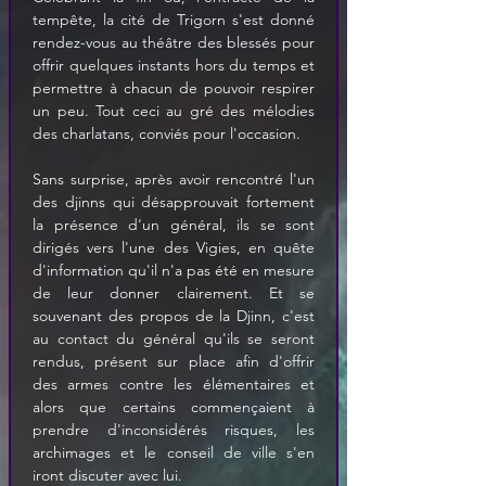
tempête, la cité de Trigorn s'est donné 
rendez-vous au théâtre des blessés pour 
offrir quelques instants hors du temps et 
permettre à chacun de pouvoir respirer 
un peu. Tout ceci au gré des mélodies 
des charlatans, conviés pour l'occasion.
Sans surprise, après avoir rencontré l'un 
des djinns qui désapprouvait fortement 
la présence d'un général, ils se sont 
dirigés vers l'une des Vigies, en quête 
d'information qu'il n'a pas été en mesure 
de leur donner clairement. Et se 
souvenant des propos de la Djinn, c'est 
au contact du général qu'ils se seront 
rendus, présent sur place afin d'offrir 
des armes contre les élémentaires et 
alors que certains commençaient à 
prendre d'inconsidérés risques, les 
archimages et le conseil de ville s'en 
iront discuter avec lui.